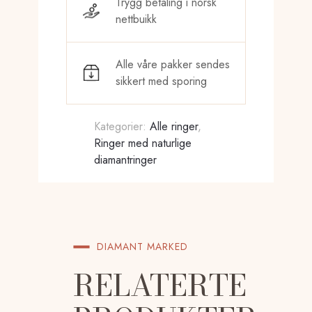
Trygg betaling i norsk
14STK
nettbuikk
0,11
CT
antall
Alle våre pakker sendes
sikkert med sporing
Kategorier:
Alle ringer
,
Ringer med naturlige
diamantringer
DIAMANT MARKED
RELATERTE