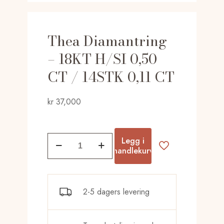
Thea Diamantring
– 18KT H/SI 0,50
CT / 14STK 0,11 CT
kr
37,000
Thea
Legg i
Diamantring
handlekurv
-
18KT
H/SI
2-5 dagers levering
0,50
CT
/