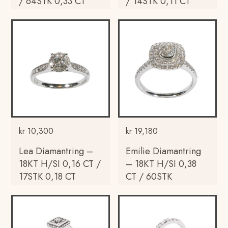
/ 64STK 0,33 CT
/ 14STK 0,11 CT
kr
10,300
kr
19,180
Lea Diamantring –
Emilie Diamantring
18KT H/SI 0,16 CT /
– 18KT H/SI 0,38
17STK 0,18 CT
CT / 60STK