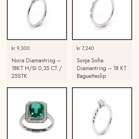
kr
9,300
kr
7,240
Nora Diamantring –
Sonja Sofie
18KT H/SI 0,35 CT /
Diamantring – 18 KT
25STK
Baguetteslip