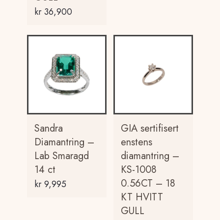
kr
36,900
Sandra
GIA sertifisert
Diamantring –
enstens
Lab Smaragd
diamantring –
14 ct
KS-1008
0.56CT – 18
kr
9,995
KT HVITT
GULL