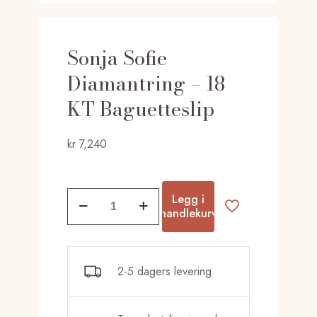
Sonja Sofie
Diamantring – 18
KT Baguetteslip
kr
7,240
Sonja
Legg i
Sofie
handlekurv
Diamantring
-
18
2-5 dagers levering
KT
Baguetteslip
antall