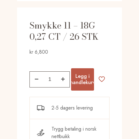
Smykke 11 – 18G
0,27 CT / 26 STK
kr
6,800
Smykke
Legg i
11
handlekurv
-
18G
0,27
2-5 dagers levering
CT
/
26
Trygg betaling i norsk
STK
nettbuikk