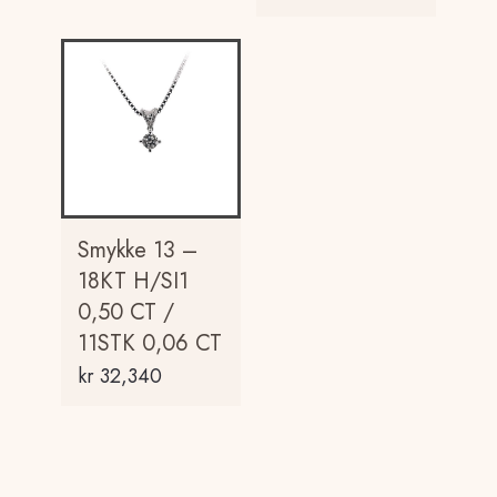
Smykke 13 –
18KT H/SI1
0,50 CT /
11STK 0,06 CT
kr
32,340