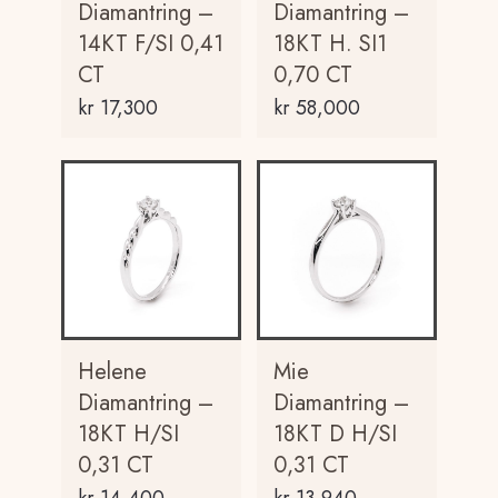
Diamantring –
Diamantring –
14KT F/SI 0,41
18KT H. SI1
CT
0,70 CT
kr
17,300
kr
58,000
Helene
Mie
Diamantring –
Diamantring –
18KT H/SI
18KT D H/SI
0,31 CT
0,31 CT
kr
14,400
kr
13,940